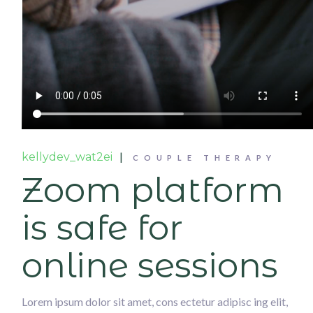
kellydev_wat2ei
COUPLE THERAPY
Zoom platform
is safe for
online sessions
Lorem ipsum dolor sit amet, cons ectetur adipisc ing elit,