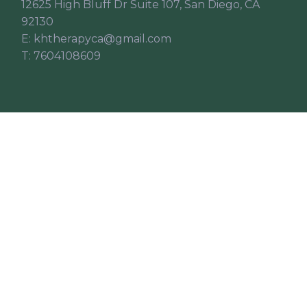
12625 High Bluff Dr Suite 107, San Diego, CA
92130
E:
khtherapyca@gmail.com
T:
7604108609