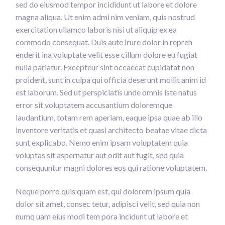
sed do eiusmod tempor incididunt ut labore et dolore
magna aliqua. Ut enim admi nim veniam, quis nostrud
exercitation ullamco laboris nisi ut aliquip ex ea
commodo consequat. Duis aute irure dolor in repreh
enderit ina voluptate velit esse cillum dolore eu fugiat
nulla pariatur. Excepteur sint occaecat cupidatat non
proident, sunt in culpa qui officia deserunt mollit anim id
est laborum. Sed ut perspiciatis unde omnis iste natus
error sit voluptatem accusantium doloremque
laudantium, totam rem aperiam, eaque ipsa quae ab illo
inventore veritatis et quasi architecto beatae vitae dicta
sunt explicabo. Nemo enim ipsam voluptatem quia
voluptas sit aspernatur aut odit aut fugit, sed quia
consequuntur magni dolores eos qui ratione voluptatem.
Neque porro quis quam est, qui dolorem ipsum quia
dolor sit amet, consec tetur, adipisci velit, sed quia non
numq uam eius modi tem pora incidunt ut labore et